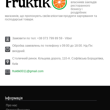
власників закладів
ресторанного
бізнесу і
роздрібних
магазинів, що пропонують своїм клієнтам продукти харчування та
господарські товари.
Замовити по тел: +38 073 799 89 59 - Viber
Обробка замовлень по телефону з 09:00 до 18:00. Нд-Пн:
вихідний.
Столичний ринок. Кільцева дорога, 110-А. Софіївська Борщагівка,
Київ
fruktik0011@gmail.com
Інформація
Про нас