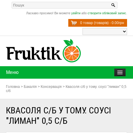
Ласкаво просимо! Ви можете
увійти
або
створити обліковий запис
.
0 товар (товарів) - 0.00грн
Меню
Головна
>
Бакалія
>
Консервація
>
Квасоля с/б у тому. соусі "лиман" 0,5
с/б
КВАСОЛЯ С/Б У ТОМУ. СОУСІ
"ЛИМАН" 0,5 С/Б